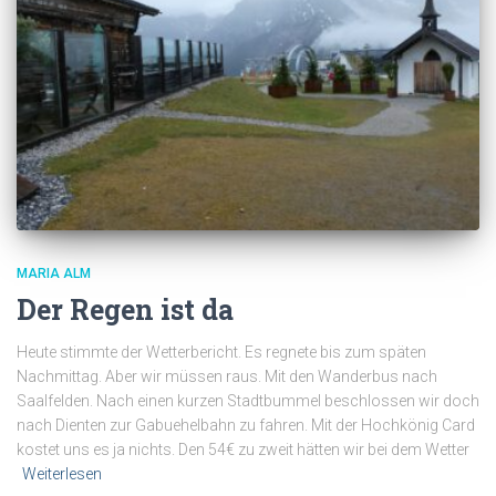
MARIA ALM
Der Regen ist da
Heute stimmte der Wetterbericht. Es regnete bis zum späten
Nachmittag. Aber wir müssen raus. Mit den Wanderbus nach
Saalfelden. Nach einen kurzen Stadtbummel beschlossen wir doch
nach Dienten zur Gabuehelbahn zu fahren. Mit der Hochkönig Card
kostet uns es ja nichts. Den 54€ zu zweit hätten wir bei dem Wetter
Weiterlesen