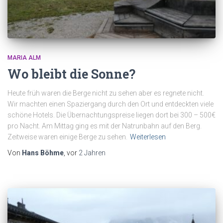
MARIA ALM
Wo bleibt die Sonne?
Heute früh waren die Berge nicht zu sehen aber es regnete nicht.
Wir machten einen Spaziergang durch den Ort und entdeckten viele
schöne Hotels. Die Übernachtungspreise liegen dort bei 300 – 500€
pro Nacht. Am Mittag ging es mit der Natrunbahn auf den Berg.
Zeitweise waren einige Berge zu sehen.
Weiterlesen
Von
Hans Böhme
, vor
2 Jahren