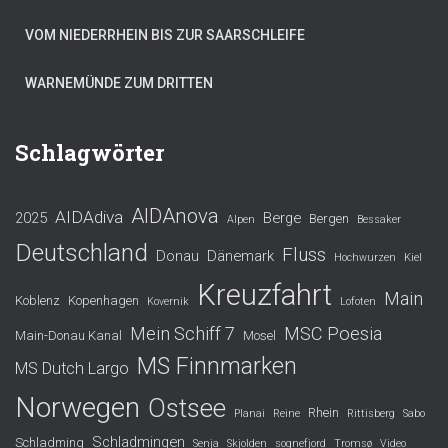
VOM NIEDERRHEIN BIS ZUR SAARSCHLEIFE
WARNEMÜNDE ZUM DRITTEN
Schlagwörter
AIDAnova
AIDAdiva
2025
Berge
Bergen
Alpen
Bessaker
Deutschland
Fluss
Donau
Dänemark
Hochwurzen
Kiel
Kreuzfahrt
Main
Koblenz
Kopenhagen
Kovernik
Lofoten
Mein Schiff 7
MSC Poesia
Main-Donau Kanal
Mosel
MS Finnmarken
MS Dutch Largo
Norwegen
Ostsee
Rhein
Planai
Reine
Rittisberg
Sabo
Schladmingen
Schladming
Senja
Skjolden
sognefjord
Tromsø
Video