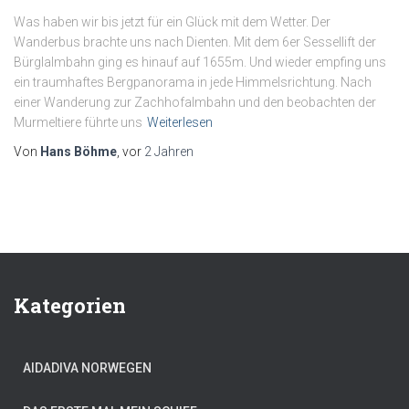
Was haben wir bis jetzt für ein Glück mit dem Wetter. Der
Wanderbus brachte uns nach Dienten. Mit dem 6er Sessellift der
Bürglalmbahn ging es hinauf auf 1655m. Und wieder empfing uns
ein traumhaftes Bergpanorama in jede Himmelsrichtung. Nach
einer Wanderung zur Zachhofalmbahn und den beobachten der
Murmeltiere führte uns
Weiterlesen
Von
Hans Böhme
, vor
2 Jahren
Kategorien
AIDADIVA NORWEGEN