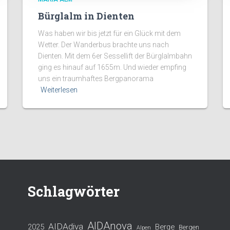
Bürglalm in Dienten
Was haben wir bis jetzt für ein Glück mit dem
Wetter. Der Wanderbus brachte uns nach
Dienten. Mit dem 6er Sessellift der Bürglalmbahn
ging es hinauf auf 1655m. Und wieder empfing
uns ein traumhaftes Bergpanorama
Weiterlesen
Schlagwörter
AIDAnova
AIDAdiva
2025
Berge
Bergen
Alpen