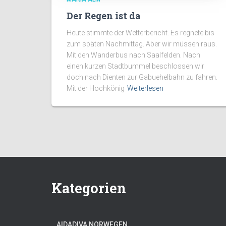
Der Regen ist da
Heute stimmte der Wetterbericht. Es regnete bis
zum späten Nachmittag. Aber wir müssen raus.
Mit den Wanderbus nach Saalfelden. Nach
einen kurzen Stadtbummel beschlossen wir
doch nach Dienten zur Gabuehelbahn zu fahren.
Mit der Hochkönig
Weiterlesen
Kategorien
AIDADIVA NORWEGEN