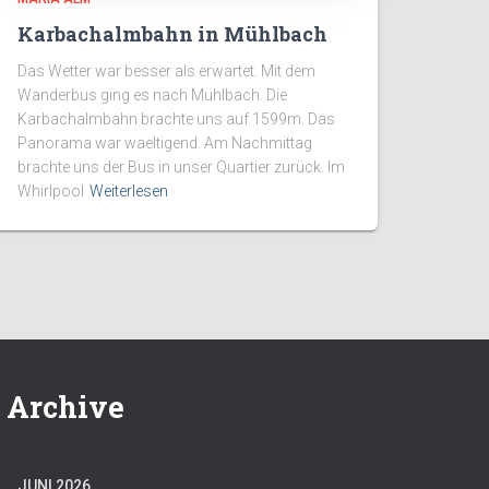
Karbachalmbahn in Mühlbach
Das Wetter war besser als erwartet. Mit dem
Wanderbus ging es nach Mühlbach. Die
Karbachalmbahn brachte uns auf 1599m. Das
Panorama war waeltigend. Am Nachmittag
brachte uns der Bus in unser Quartier zurück. Im
Whirlpool
Weiterlesen
Archive
JUNI 2026