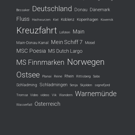
Deutschland
Donau
Dänemark
Bessaker
Fluss
Koblenz
Kopenhagen
Hochwurzen
Kiel
Kovernik
Kreuzfahrt
Main
Lofoten
Mein Schiff 7
Main-Donau Kanal
Mosel
MSC Poesia
MS Dutch Largo
Norwegen
MS Finnmarken
Ostsee
Rhein
Planai
Reine
Rittisberg
Sabo
Schladmingen
Schladming
Senja
Skjolden
sognefjord
Warnemünde
Tromsø
Video
videos
Vik
Wandern
Österreich
Wasserfall