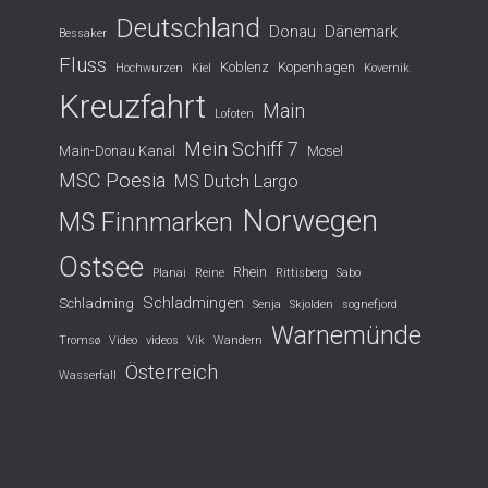
Deutschland
Donau
Dänemark
Bessaker
Fluss
Koblenz
Kopenhagen
Hochwurzen
Kiel
Kovernik
Kreuzfahrt
Main
Lofoten
Mein Schiff 7
Main-Donau Kanal
Mosel
MSC Poesia
MS Dutch Largo
Norwegen
MS Finnmarken
Ostsee
Rhein
Planai
Reine
Rittisberg
Sabo
Schladmingen
Schladming
Senja
Skjolden
sognefjord
Warnemünde
Tromsø
Video
videos
Vik
Wandern
Österreich
Wasserfall