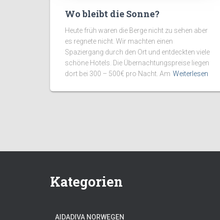
Wo bleibt die Sonne?
Heute früh waren die Berge nicht zu sehen aber
es regnete nicht. Wir machten einen
Spaziergang durch den Ort und entdeckten viele
schöne Hotels. Die Übernachtungspreise liegen
dort bei 300 – 500€ pro Nacht. Am
Weiterlesen
Kategorien
AIDADIVA NORWEGEN