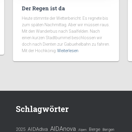
Der Regen ist da
Heute stimmte der Wetterbericht. Es regnete bis
zum späten Nachmittag. Aber wir müssen raus.
Mit den Wanderbus nach Saalfelden. Nach
einen kurzen Stadtbummel beschlossen wir
doch nach Dienten zur Gabuehelbahn zu fahren.
Mit der Hochkönig
Weiterlesen
Schlagwörter
AIDAnova
AIDAdiva
2025
Berge
Bergen
Alpen