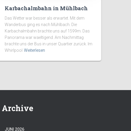
Karbachalmbahn in Mühlbach
Das Wetter war besser als erwartet. Mit dem
Wanderbus ging es nach Mühlbach. Die
Karbachalmbahn brachte uns auf 1599m. Das
Panorama war waeltigend. Am Nachmittag
brachte uns der Bus in unser Quartier zurück. Im
Whirlpool
Weiterlesen
Archive
JUNI 2026