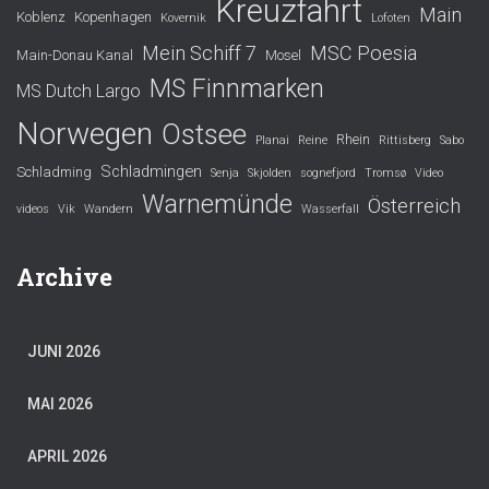
Kreuzfahrt
Main
Koblenz
Kopenhagen
Kovernik
Lofoten
Mein Schiff 7
MSC Poesia
Main-Donau Kanal
Mosel
MS Finnmarken
MS Dutch Largo
Norwegen
Ostsee
Rhein
Planai
Reine
Rittisberg
Sabo
Schladmingen
Schladming
Senja
Skjolden
sognefjord
Tromsø
Video
Warnemünde
Österreich
videos
Vik
Wandern
Wasserfall
Archive
JUNI 2026
MAI 2026
APRIL 2026