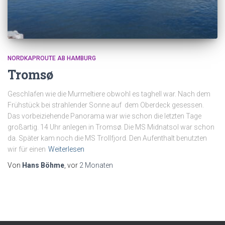
NORDKAPROUTE AB HAMBURG
Tromsø
Geschlafen wie die Murmeltiere obwohl es taghell war. Nach dem
Frühstück bei strahlender Sonne auf dem Oberdeck gesessen.
Das vorbeiziehende Panorama war wie schon die letzten Tage
großartig. 14 Uhr anlegen in Tromsø. Die MS Midnatsol war schon
da. Später kam noch die MS Trollfjord. Den Aufenthalt benutzten
wir für einen
Weiterlesen
Von
Hans Böhme
, vor
2 Monaten