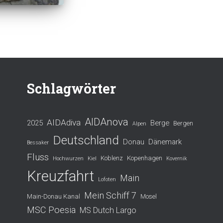
Schlagwörter
AIDAnova
AIDAdiva
2025
Berge
Bergen
Alpen
Deutschland
Donau
Dänemark
Bessaker
Fluss
Koblenz
Kopenhagen
Hochwurzen
Kiel
Kovernik
Kreuzfahrt
Main
Lofoten
Mein Schiff 7
Main-Donau Kanal
Mosel
MSC Poesia
MS Dutch Largo