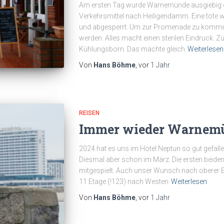
Am ersten Tag wurde Warnemünde ausgiebig er
Verkehrsmittel nach Heiligendamm. Eine tote we
und abgesperrt. Um zur Promenade zu komme
werden. Alles macht einen sterilen Eindruck. 
Kühlungsborn. Das machte gleich
Weiterlesen
Von
Hans Böhme
, vor
1 Jahr
REISEN
Immer wieder Warnem
2024 hat es uns im Hotel Neptun so gut gefalle
Diesmal aber schon im März. Die ersten beide
mitgespielt. Auch unser Wunsch nach oberer Et
11 Etage (!123) nach Westen
Weiterlesen
Von
Hans Böhme
, vor
1 Jahr