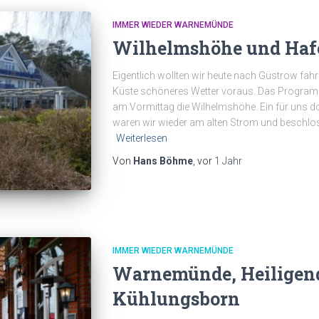
IMMER WIEDER WARNEMÜNDE
Wilhelmshöhe und Haf
Eigentlich wollten wir heute nach Güstrow fahre
Küste schöneres Wetter voraus. Das Program
am Vormittag die Wilhelmshöhe. Ein für uns d
waren wir wieder am alten Strom und beschlo
Weiterlesen
Von
Hans Böhme
, vor
1 Jahr
IMMER WIEDER WARNEMÜNDE
Warnemünde, Heilige
Kühlungsborn