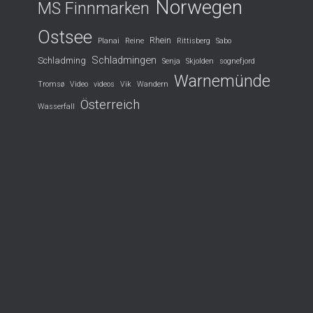
Norwegen
MS Finnmarken
Ostsee
Rhein
Planai
Reine
Rittisberg
Sabo
Schladmingen
Schladming
Senja
Skjolden
sognefjord
Warnemünde
Tromsø
Video
videos
Vik
Wandern
Österreich
Wasserfall