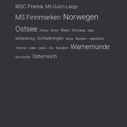
MSC Poesia
MS Dutch Largo
Norwegen
MS Finnmarken
Ostsee
Rhein
Planai
Reine
Rittisberg
Sabo
Schladmingen
Schladming
Senja
Skjolden
sognefjord
Warnemünde
Tromsø
Video
videos
Vik
Wandern
Österreich
Wasserfall