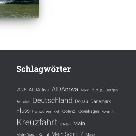
Schlagwörter
AIDAnova
AIDAdiva
2025
Berge
Bergen
Alpen
Deutschland
Donau
Dänemark
Bessaker
Fluss
Koblenz
Kopenhagen
Hochwurzen
Kiel
Kovernik
Kreuzfahrt
Main
Lofoten
Mein Schiff 7
Main-Donau Kanal
Mosel