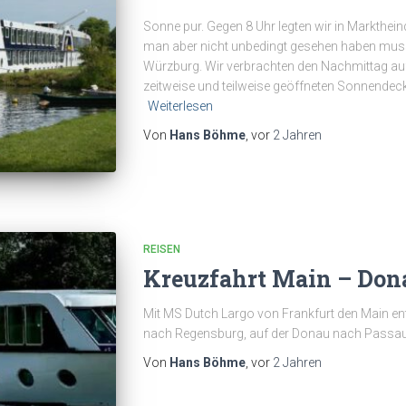
Sonne pur. Gegen 8 Uhr legten wir in Marktheind
man aber nicht unbedingt gesehen haben muss.
Würzburg. Wir verbrachten den Nachmittag auf
zeitweise und teilweise geöffneten Sonnendeck
Weiterlesen
Von
Hans Böhme
, vor
2 Jahren
REISEN
Kreuzfahrt Main – Don
Mit MS Dutch Largo von Frankfurt den Main e
nach Regensburg, auf der Donau nach Passau
Von
Hans Böhme
, vor
2 Jahren