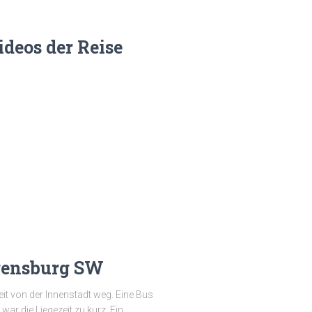
deos der Reise
gensburg SW
it von der Innenstadt weg. Eine Bus
ar die Liegezeit zu kurz. Ein