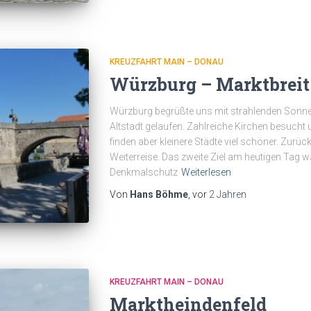
KREUZFAHRT MAIN – DONAU
Würzburg – Marktbreit
Würzburg begrüßte uns mit strahlenden Sonne
Altstadt gelaufen. Zahlreiche Kirchen besuch
finden aber kleinere Städte viel schöner. Zurüc
Weiterreise. Das zweite Ziel am heutigen Tag war
Denkmalschutz
Weiterlesen
Von
Hans Böhme
, vor
2 Jahren
KREUZFAHRT MAIN – DONAU
Marktheindenfeld