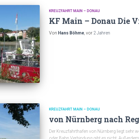
KREUZFAHRT MAIN – DONAU
KF Main – Donau Die Vi
Von
Hans Böhme
, vor
2 Jahren
KREUZFAHRT MAIN – DONAU
von Nürnberg nach Re
Der Kreuzfahrthafen von Nürnberg liegt sehr we
oder Bahn Verbindung gibt es nicht. Außerdem w