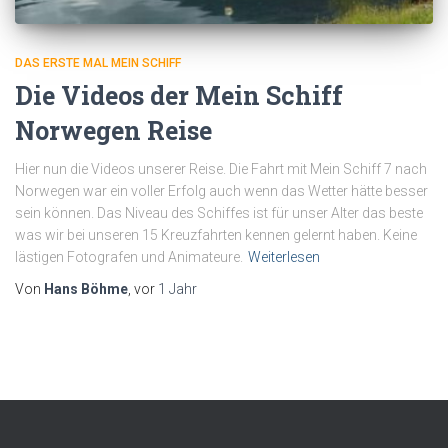
DAS ERSTE MAL MEIN SCHIFF
Die Videos der Mein Schiff
Norwegen Reise
Hier nun die Videos unserer Reise. Die Fahrt mit Mein Schiff 7 nach
Norwegen war ein voller Erfolg auch wenn das Wetter hätte besser
sein können. Das Niveau des Schiffes ist für unser Alter das beste
was wir bei unseren 15 Kreuzfahrten kennen gelernt haben. Keine
lästigen Fotografen und Animateure.
Weiterlesen
Von
Hans Böhme
, vor
1 Jahr