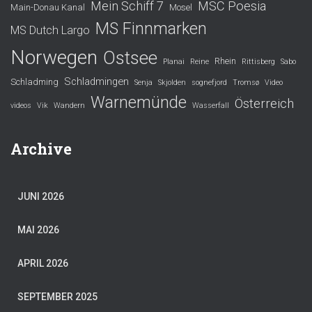
Mein Schiff 7
MSC Poesia
Main-Donau Kanal
Mosel
MS Finnmarken
MS Dutch Largo
Norwegen
Ostsee
Rhein
Planai
Reine
Rittisberg
Sabo
Schladmingen
Schladming
Senja
Skjolden
sognefjord
Tromsø
Video
Warnemünde
Österreich
videos
Vik
Wandern
Wasserfall
Archive
JUNI 2026
MAI 2026
APRIL 2026
SEPTEMBER 2025