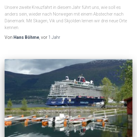
Unsere zweite Kreuzfahrt in diesem Jahr führt uns, wie soll es
anders sein, wieder nach Norwegen mit einem Abstecher nach
Dänemark. Mit Skagen, Vik und Skjolden lernen wir drei neue Orte
kennen.
Von
Hans Böhme
, vor
1 Jahr