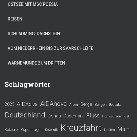
OSTSEE MIT MSC POESIA
REISEN
SCHLADMING-DACHSTEIN
VOM NIEDERRHEIN BIS ZUR SAARSCHLEIFE
WARNEMÜNDE ZUM DRITTEN
Schlagwörter
AIDAnova
AIDAdiva
2025
Berge
Bergen
Alpen
Bessaker
Deutschland
Fluss
Donau
Dänemark
Hochwurzen
Kiel
Kreuzfahrt
Main
Koblenz
Kopenhagen
Kovernik
Lofoten