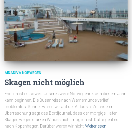
AIDADIVA NORWEGEN
Skagen nicht möglich
Endlich ist es soweit. Unsere zweite Norwegenreise in diesem Jahr
kann beginnen. Die Busanreise nach Warnemünde verlief
problemlos. Schnell waren wir auf der Aidadiva. Zu unserer
Überraschung sagt das Bordjournal, dass der morgige Hafen
Skagen wegen starken Windes nicht möglich ist. Dafür geht es
nach Kopenhagen. Darüber waren wir nicht
Weiterlesen