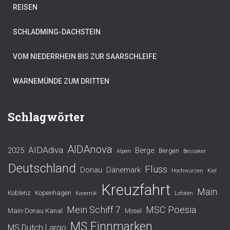
REISEN
SCHLADMING-DACHSTEIN
VOM NIEDERRHEIN BIS ZUR SAARSCHLEIFE
WARNEMÜNDE ZUM DRITTEN
Schlagwörter
AIDAnova
AIDAdiva
2025
Berge
Bergen
Alpen
Bessaker
Deutschland
Fluss
Donau
Dänemark
Hochwurzen
Kiel
Kreuzfahrt
Main
Koblenz
Kopenhagen
Kovernik
Lofoten
Mein Schiff 7
MSC Poesia
Main-Donau Kanal
Mosel
MS Finnmarken
MS Dutch Largo