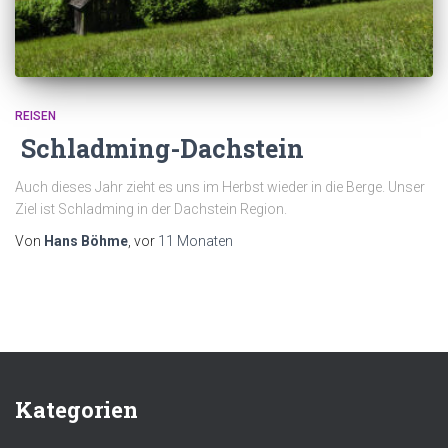
REISEN
Schladming-Dachstein
Auch dieses Jahr zieht es uns im Herbst wieder in die Berge. Unser
Ziel ist Schladming in der Dachstein Region.
Von
Hans Böhme
, vor
11 Monaten
Kategorien