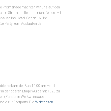
die Promenade machten wir uns auf den
en Strom durfte auch nicht fehlen. Mit
spause ins Hotel. Gegen 16 Uhr
oße Party zum Auslaufen der
Probleme kam der Bus 14:00 am Hotel
n der oberen Etage wurde mit 1520 zu
ssen (Zander in Weißweinsose und
mole zur Portparty. Die
Weiterlesen