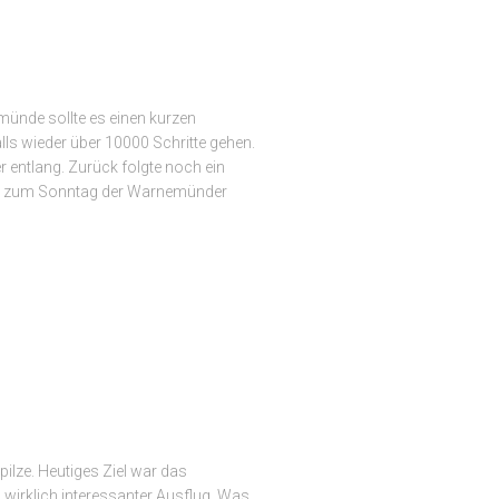
münde sollte es einen kurzen
lls wieder über 10000 Schritte gehen.
 entlang. Zurück folgte noch ein
bis zum Sonntag der Warnemünder
ilze. Heutiges Ziel war das
wirklich interessanter Ausflug. Was