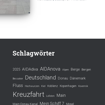
Schlagwörter
AIDAnova
AIDAdiva
2025
Berge
Bergen
Alpen
Deutschland
Donau
Dänemark
Bessaker
Fluss
Koblenz
Kopenhagen
Hochwurzen
Kiel
Kovernik
Kreuzfahrt
Main
Lofoten
Mein Schiff 7
Main-Donau Kanal
Mosel