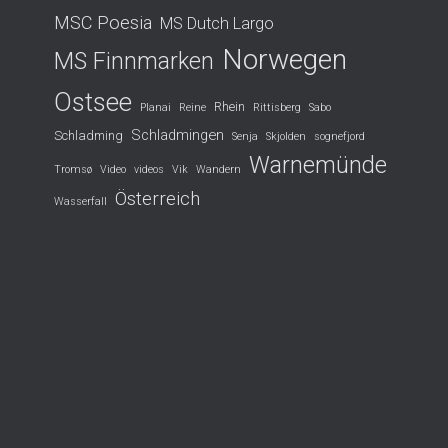
MSC Poesia
MS Dutch Largo
Norwegen
MS Finnmarken
Ostsee
Rhein
Planai
Reine
Rittisberg
Sabo
Schladmingen
Schladming
Senja
Skjolden
sognefjord
Warnemünde
Tromsø
Video
videos
Vik
Wandern
Österreich
Wasserfall