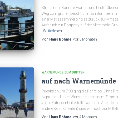
Strahlender Sonne erwartete uns heute. Über 
Weg zum grünen Leuchtturm. Ein Bummel am alt
einer Matjessemmel ging es zurück zur Mittag
Aufbruch zur Portparty auf der Mittelmole. Gr
Weiterlesen
Von
Hans Böhme
, vor
3 Monaten
WARNEMÜNDE ZUM DRITTEN
auf nach Warnemünde
Puenktlich um 7:30 ging die Fahrt los. Ohne 
Neptun an. Unser Wunsch nach einem Zimmer i
voller Zufriedenheit erfüllt. Nach den Abende
andere Köstlichkeiten) sind wir noch zur Mittel
Von
Hans Böhme
, vor
4 Monaten