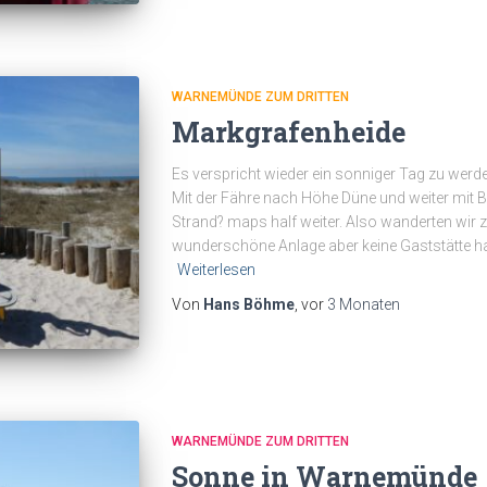
WARNEMÜNDE ZUM DRITTEN
Markgrafenheide
Es verspricht wieder ein sonniger Tag zu werd
Mit der Fähre nach Höhe Düne und weiter mit B
Strand? maps half weiter. Also wanderten wir
wunderschöne Anlage aber keine Gaststätte hat
Weiterlesen
Von
Hans Böhme
, vor
3 Monaten
WARNEMÜNDE ZUM DRITTEN
Sonne in Warnemünde