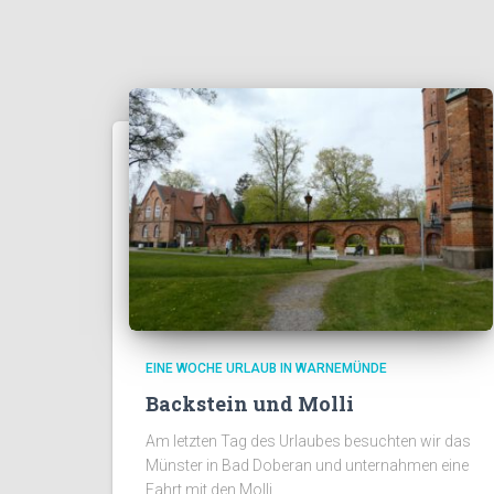
EINE WOCHE URLAUB IN WARNEMÜNDE
Backstein und Molli
Am letzten Tag des Urlaubes besuchten wir das
Münster in Bad Doberan und unternahmen eine
Fahrt mit den Molli.