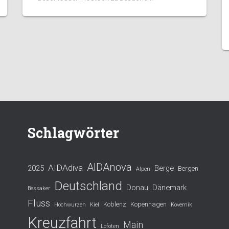
Schlagwörter
AIDAnova
AIDAdiva
2025
Berge
Bergen
Alpen
Deutschland
Donau
Dänemark
Bessaker
Fluss
Koblenz
Kopenhagen
Hochwurzen
Kiel
Kovernik
Kreuzfahrt
Main
Lofoten