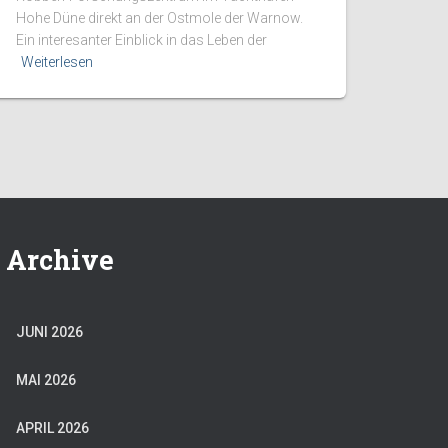
Hohe Düne direkt an der Ost­mole der Warnow.
Ein interesanter Einblick in das Leben der
Weiterlesen
Archive
JUNI 2026
MAI 2026
APRIL 2026