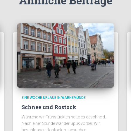
Ähnliche Beiträge
EINE WOCHE URLAUB IN WARNEMÜNDE
Schnee und Rostock
Während wir Frühstückten hatte es geschneid.
Nach einer Stunde war der Spuk vorbei. Wir
beschlossen Rostock zu besuchen.