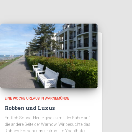
EINE WOCHE URLAUB IN WARNEMÜNDE
Robben und Luxus
Endlich Sonne. Heute ging es mit der Fähre auf
die andere Seite der Warnow. Wir besuchte das
Robben-Forschungszentrum im Yachthafen