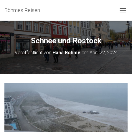
Böhmes Reisen
N
A
V
I
G
Schnee und Rostock
A
T
Veröffentlicht von
Hans Böhme
am
April 22, 2024
I
O
N
U
M
S
C
H
A
L
T
E
N