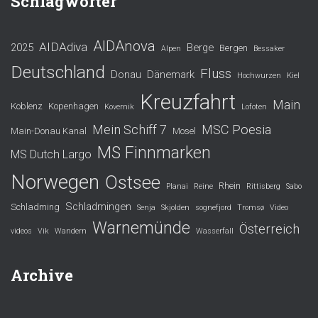
Schlagwörter
AIDAnova
AIDAdiva
2025
Berge
Bergen
Alpen
Bessaker
Deutschland
Fluss
Donau
Dänemark
Hochwurzen
Kiel
Kreuzfahrt
Main
Koblenz
Kopenhagen
Kovernik
Lofoten
Mein Schiff 7
MSC Poesia
Main-Donau Kanal
Mosel
MS Finnmarken
MS Dutch Largo
Norwegen
Ostsee
Rhein
Planai
Reine
Rittisberg
Sabo
Schladmingen
Schladming
Senja
Skjolden
sognefjord
Tromsø
Video
Warnemünde
Österreich
videos
Vik
Wandern
Wasserfall
Archive