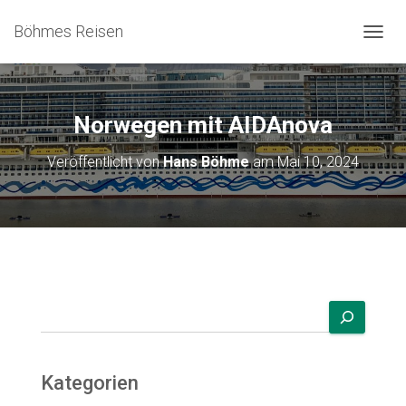
Böhmes Reisen
N
A
V
I
G
Norwegen mit AIDAnova
A
T
Veröffentlicht von
Hans Böhme
am
Mai 10, 2024
I
O
N
U
M
S
C
H
A
L
T
E
N
Kategorien