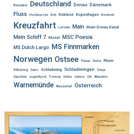
Deutschland
Donau
Dänemark
Bessaker
Fluss
Koblenz
Kopenhagen
Hochwurzen
Kiel
Kovernik
Kreuzfahrt
Main
Main-Donau Kanal
Lofoten
Mein Schiff 7
MSC Poesia
Mosel
MS Finnmarken
MS Dutch Largo
Norwegen
Ostsee
Rhein
Planai
Reine
Schladmingen
Schladming
Rittisberg
Sabo
Senja
Skjolden
sognefjord
Tromsø
Video
videos
Vik
Wandern
Warnemünde
Österreich
Wasserfall