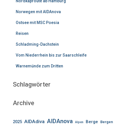
Nordkaproute ab Hamburg
Norwegen mit AIDAnova
Ostsee mit MSC Poesia
Reisen
Schladming-Dachstein
Vom Niederrhein bis zur Saarschleife
Warnemünde zum Dritten
Schlagwörter
Archive
AIDAnova
AIDAdiva
2025
Berge
Bergen
Alpen