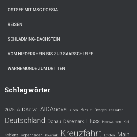
OSTSEE MIT MSC POESIA
REISEN
SCHLADMING-DACHSTEIN
VOM NIEDERRHEIN BIS ZUR SAARSCHLEIFE
WARNEMÜNDE ZUM DRITTEN
Schlagwörter
AIDAnova
AIDAdiva
2025
Berge
Bergen
Alpen
Bessaker
Deutschland
Fluss
Donau
Dänemark
Hochwurzen
Kiel
Kreuzfahrt
Main
Koblenz
Kopenhagen
Kovernik
Lofoten