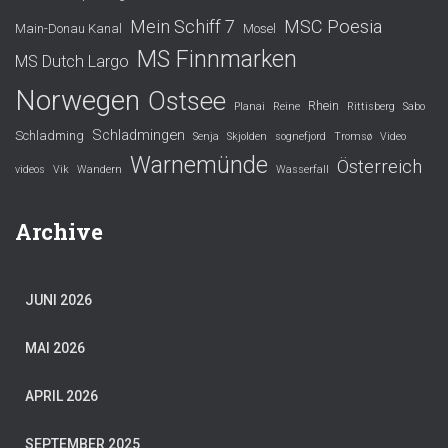
Mein Schiff 7
MSC Poesia
Main-Donau Kanal
Mosel
MS Finnmarken
MS Dutch Largo
Norwegen
Ostsee
Rhein
Planai
Reine
Rittisberg
Sabo
Schladmingen
Schladming
Senja
Skjolden
sognefjord
Tromsø
Video
Warnemünde
Österreich
videos
Vik
Wandern
Wasserfall
Archive
JUNI 2026
MAI 2026
APRIL 2026
SEPTEMBER 2025