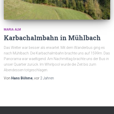
MARIA ALM
Karbachalmbahn in Mühlbach
Das Wetter war besser als erwartet. Mit dem Wanderbus ging es
nach Mühlbach. Die Karbachalmbahn brachte uns auf 1599m. Das
Panorama war waeltigend. Am Nachmittag brachte uns der Bus in
unser Quartier zurück. Im Whirlpool wurde die Zeit bis zum
Abendessen totgeschlagen.
Von
Hans Böhme
, vor
2 Jahren