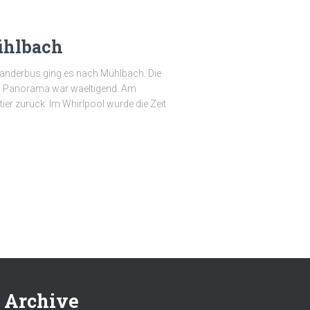
ühlbach
Wanderbus ging es nach Mühlbach. Die
 Panorama war waeltigend. Am
er zurück. Im Whirlpool wurde die Zeit
Archive