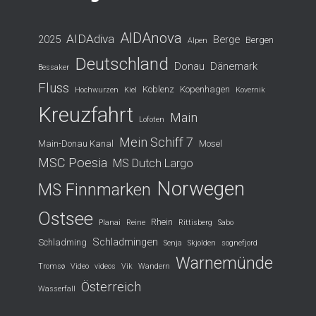
AIDAnova
AIDAdiva
2025
Berge
Bergen
Alpen
Deutschland
Donau
Dänemark
Bessaker
Fluss
Koblenz
Kopenhagen
Hochwurzen
Kiel
Kovernik
Kreuzfahrt
Main
Lofoten
Mein Schiff 7
Main-Donau Kanal
Mosel
MSC Poesia
MS Dutch Largo
Norwegen
MS Finnmarken
Ostsee
Rhein
Planai
Reine
Rittisberg
Sabo
Schladmingen
Schladming
Senja
Skjolden
sognefjord
Warnemünde
Tromsø
Video
videos
Vik
Wandern
Österreich
Wasserfall