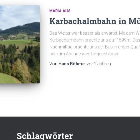
MARIA ALM
Karbachalmbahn in M
Das Wetter war besser als erwartet. Mit dem 
Karbachalmbahn brachte uns auf 1599m. Das
Nachmittag brachte uns der Bus in unser Quarti
bis zum Abendessen totgeschlagen.
Von
Hans Böhme
, vor
2 Jahren
Schlagwörter