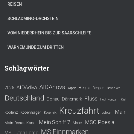
REISEN
SCHLADMING-DACHSTEIN
VOM NIEDERRHEIN BIS ZUR SAARSCHLEIFE
WARNEMÜNDE ZUM DRITTEN
Schlagwörter
AIDAnova
AIDAdiva
2025
Berge
Bergen
Alpen
Bessaker
Deutschland
Fluss
Donau
Dänemark
Hochwurzen
Kiel
Kreuzfahrt
Main
Koblenz
Kopenhagen
Kovernik
Lofoten
Mein Schiff 7
MSC Poesia
Main-Donau Kanal
Mosel
MS Finnmarken
MS Dutch Largo