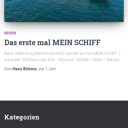
REISEN
Das erste mal MEIN SCHIFF
Nach vielen Kreuzfahrten mit MSC werden wir nun MEIN SCHIFF 7
erkunden. Die Reisroute: Kiel – Alesund – Molde – Olden – Bergen
Von
Hans Böhme
, vor
1 Jahr
Kategorien