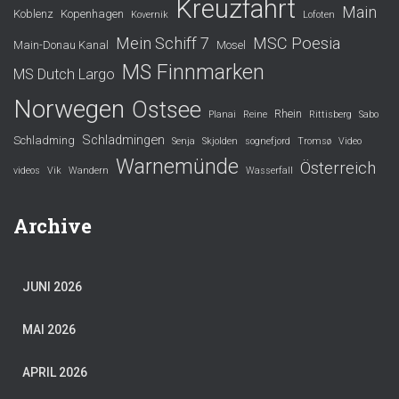
Kreuzfahrt
Main
Koblenz
Kopenhagen
Kovernik
Lofoten
Mein Schiff 7
MSC Poesia
Main-Donau Kanal
Mosel
MS Finnmarken
MS Dutch Largo
Norwegen
Ostsee
Rhein
Planai
Reine
Rittisberg
Sabo
Schladmingen
Schladming
Senja
Skjolden
sognefjord
Tromsø
Video
Warnemünde
Österreich
videos
Vik
Wandern
Wasserfall
Archive
JUNI 2026
MAI 2026
APRIL 2026