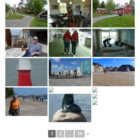
1
2
...
10
►