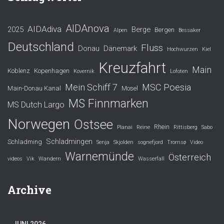
AIDAnova
AIDAdiva
2025
Berge
Bergen
Alpen
Bessaker
Deutschland
Fluss
Donau
Dänemark
Hochwurzen
Kiel
Kreuzfahrt
Main
Koblenz
Kopenhagen
Kovernik
Lofoten
Mein Schiff 7
MSC Poesia
Main-Donau Kanal
Mosel
MS Finnmarken
MS Dutch Largo
Norwegen
Ostsee
Rhein
Planai
Reine
Rittisberg
Sabo
Schladmingen
Schladming
Senja
Skjolden
sognefjord
Tromsø
Video
Warnemünde
Österreich
videos
Vik
Wandern
Wasserfall
Archive