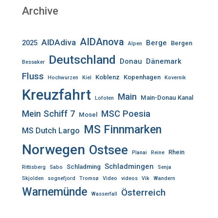
Archive
AIDAnova
AIDAdiva
2025
Berge
Bergen
Alpen
Deutschland
Donau
Dänemark
Bessaker
Fluss
Koblenz
Kopenhagen
Hochwurzen
Kiel
Kovernik
Kreuzfahrt
Main
Main-Donau Kanal
Lofoten
Mein Schiff 7
MSC Poesia
Mosel
MS Finnmarken
MS Dutch Largo
Norwegen
Ostsee
Rhein
Planai
Reine
Schladmingen
Schladming
Rittisberg
Sabo
Senja
Skjolden
sognefjord
Tromsø
Video
videos
Vik
Wandern
Warnemünde
Österreich
Wasserfall