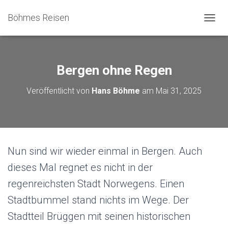
Böhmes Reisen
N
A
V
I
G
Bergen ohne Regen
A
T
Veröffentlicht von
Hans Böhme
am
Mai 31, 2025
I
O
N
U
M
S
Nun sind wir wieder einmal in Bergen. Auch
C
H
dieses Mal regnet es nicht in der
A
L
regenreichsten Stadt Norwegens. Einen
T
Stadtbummel stand nichts im Wege. Der
E
N
Stadtteil Brüggen mit seinen historischen