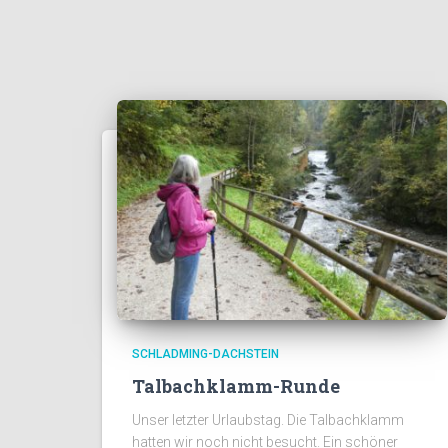
SCHLADMING-DACHSTEIN
Talbachklamm-Runde
Unser letzter Urlaubstag. Die Talbachklamm
hatten wir noch nicht besucht. Ein schöner