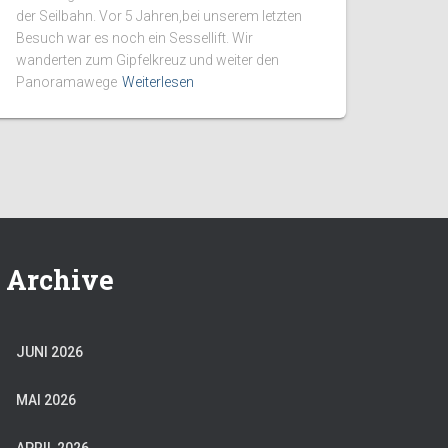
der Seilbahn. Vor 5 Jahren,bei unserem letzten
Besuch war es noch ein Sessellift. Wir
wanderten zum Gipfelkreuz und weiter den
Panoramawege
Weiterlesen
Archive
JUNI 2026
MAI 2026