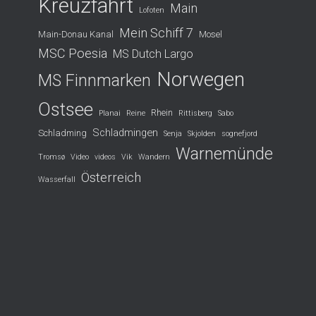
Kreuzfahrt
Main
Lofoten
Mein Schiff 7
Main-Donau Kanal
Mosel
MSC Poesia
MS Dutch Largo
Norwegen
MS Finnmarken
Ostsee
Rhein
Planai
Reine
Rittisberg
Sabo
Schladmingen
Schladming
Senja
Skjolden
sognefjord
Warnemünde
Tromsø
Video
videos
Vik
Wandern
Österreich
Wasserfall