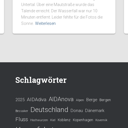
Untertal. Über eine Mautstraße wurde das
Talende erreicht. Der Wasserfall war nur 10
Minuten entfernt. Leider fehlte für die Fotos die
Sonne.
Weiterlesen
Schlagwörter
AIDAnova
AIDAdiva
2025
Berge
Bergen
Alpen
Deutschland
Donau
Dänemark
Bessaker
Fluss
Koblenz
Kopenhagen
Hochwurzen
Kiel
Kovernik