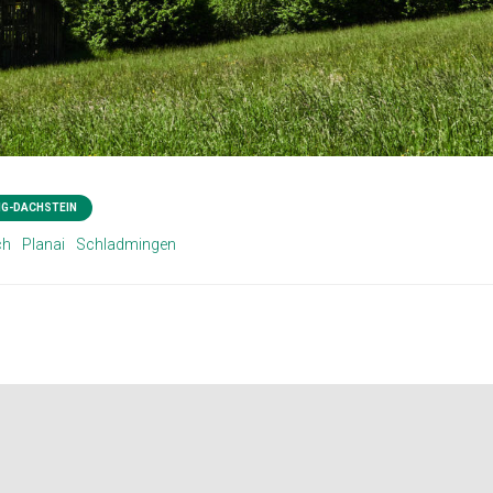
G-DACHSTEIN
ch
Planai
Schladmingen