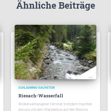
Ähnliche Beiträge
SCHLADMING-DACHSTEIN
Riesach-Wasserfall
Wolkenverhangener Himmel, trotzdem machten
wie uns mit dem Wanderbus auf den Weg ins