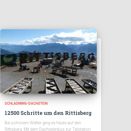
SCHLADMING-DACHSTEIN
12500 Schritte um den Rittisberg
Bei schönem Wetter ging es heute auf den
Rittisberg. Mit dem Dachsteinbus zur Talstation