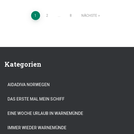
Seitennummerierung
1
2
…
8
NÄCHSTE
der
Beiträge
Kategorien
AIDADIVA NORWEGEN
DAS ERSTE MAL MEIN SCHIFF
EINE WOCHE URLAUB IN WARNEMÜNDE
IMMER WIEDER WARNEMÜNDE