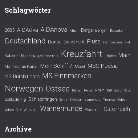
Schlagwörter
AIDAnova
AIDAdiva
2025
Berge
Bergen
Alpen
Bessaker
Deutschland
Fluss
Donau
Dänemark
Hochwurzen
Kiel
Kreuzfahrt
Main
Koblenz
Kopenhagen
Kovernik
Lofoten
Mein Schiff 7
MSC Poesia
Main-Donau Kanal
Mosel
MS Finnmarken
MS Dutch Largo
Norwegen
Ostsee
Rhein
Planai
Reine
Rittisberg
Sabo
Schladmingen
Schladming
Senja
Skjolden
sognefjord
Tromsø
Video
Warnemünde
Österreich
videos
Vik
Wandern
Wasserfall
Archive